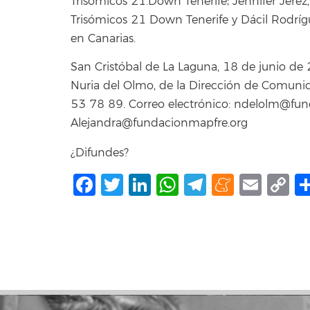
Trisómicos 21.Down Tenerife; Jennifer Jerez,
Trisómicos 21 Down Tenerife y Dácil Rodrí
en Canarias.
San Cristóbal de La Laguna, 18 de junio d
Nuria del Olmo, de la Dirección de Comun
53 78 89. Correo electrónico: ndelolm@fun
Alejandra@fundacionmapfre.org
¿Difundes?
Facebook
Twitter
LinkedIn
WhatsApp
Telegram
Mene
Ema
C
L