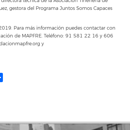
 directora técnica de la Asociación Tinerfeña de
guez, gestora del Programa Juntos Somos Capaces
e 2019. Para más información puedes contactar con
icación de MAPFRE. Teléfono: 91 581 22 16 y 606
dacionmapfre.org y
ame
il
opy
Share
ink