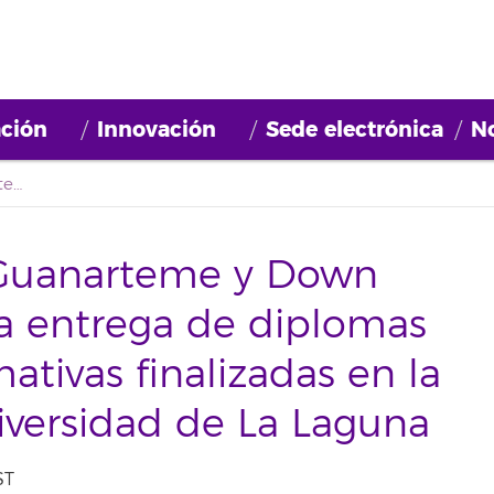
ción
Innovación
Sede electrónica
No
Fundación Mapfre Guanarteme y Down Tenerife realizan una entrega de diplomas de las prácticas formativas finalizadas en la Fundación de la Universidad de La Laguna
Guanarteme y Down
na entrega de diplomas
mativas finalizadas en la
iversidad de La Laguna
ST