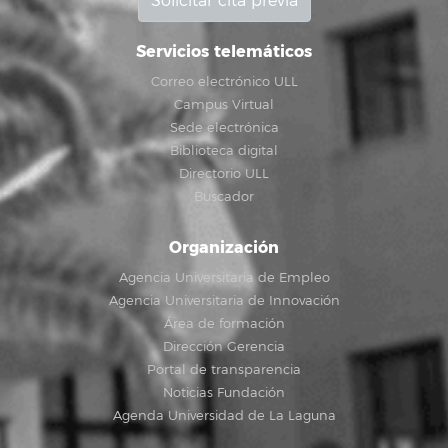
Solicitar cita previa
Servicios telemáticos
Correo electrónico ULL
Campus Virtual
Sede electrónica
Biblioteca digital
Directorio ULL
Buscador
Organización
Agencia Universitaria de Empleo
Agencia Universitaria de Innovación
Área de formación
Dirección Gerencia
Portal de transparencia
Noticias Fundación
Agenda Universidad de La Laguna