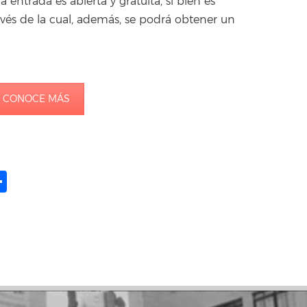
a entrada es abierta y gratuita, si bien es
avés de la cual, además, se podrá obtener un
CONOCE MÁS
ame
il
opy
Share
ink