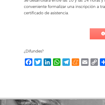
Se desarrollará entre las 10 y las 14 horas y l
conveniente formalizar una inscripción a tr
certificado de asistencia.
¿Difundes?
Facebook
Twitter
LinkedIn
WhatsApp
Telegram
Mene
Ema
C
L