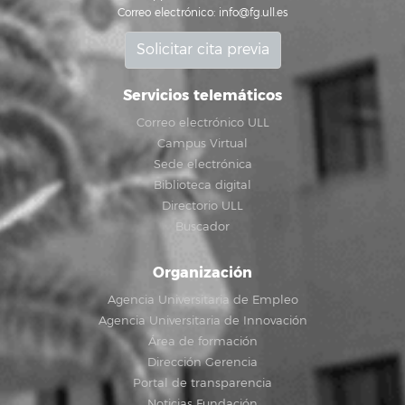
Correo electrónico:
info@fg.ull.es
Solicitar cita previa
Servicios telemáticos
Correo electrónico ULL
Campus Virtual
Sede electrónica
Biblioteca digital
Directorio ULL
Buscador
Organización
Agencia Universitaria de Empleo
Agencia Universitaria de Innovación
Área de formación
Dirección Gerencia
Portal de transparencia
Noticias Fundación