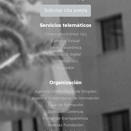
Solicitar cita previa
Servicios telemáticos
Correo electrónico ULL
Campus Virtual
Sede electrónica
Biblioteca digital
Directorio ULL
Buscador
Organización
Agencia Universitaria de Empleo
Agencia Universitaria de Innovación
Área de formación
Dirección Gerencia
Portal de transparencia
Noticias Fundación