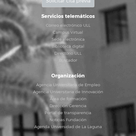
Solicitar cita previa
Servicios telemáticos
Correo electrónico ULL
Campus Virtual
Sede electrónica
Biblioteca digital
Directorio ULL
Buscador
Organización
Agencia Universitaria de Empleo
Agencia Universitaria de Innovación
Área de formación
Dirección Gerencia
Portal de transparencia
Noticias Fundación
Agenda Universidad de La Laguna