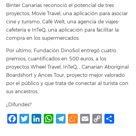
Binter Canarias reconoció el potencial de tres
proyectos; Movie Travel, una aplicación para asociar
cine y turismo, Café Welt, una agencia de viajes-
cafetería e InTeQ, una aplicación para facilitar la
compra en los supermercados.
Por último, Fundación DinoSol entregó cuatro
premios, cuantificados en 500 euros, a los
proyectos Wheel Travel, InTeQ, , Canarian Aboriginal
Boardshort y Ances Tour, proyecto mejor valorado
por el público y que trata de conectar al turista con
sus ancestros.
¿Difundes?
Facebook
Twitter
LinkedIn
WhatsApp
Telegram
Meneame
Email
Copy
Comp
Link