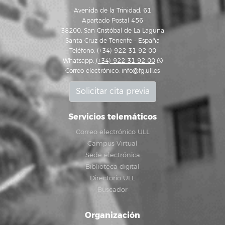
Avenida de la Trinidad, 61
Apartado Postal 456
38200, San Cristóbal de La Laguna
Santa Cruz de Tenerife - España
Teléfono: (+34) 922 31 92 00
Whatsapp:
(+34) 922 31 92 00
Correo electrónico:
info@fg.ull.es
Solicitar cita previa
Servicios telemáticos
Correo electrónico ULL
Campus Virtual
Sede electrónica
Biblioteca digital
Directorio ULL
Buscador
Organización