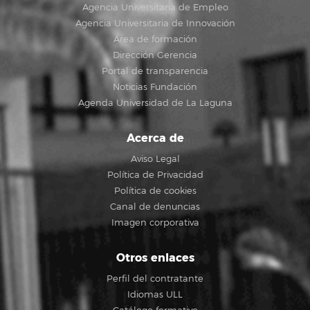
Agencia Universitaria de Empleo
Agencia Universitaria de Innovación
Área de formación
Dirección Gerencia
Portal de transparencia
Noticias Fundación
Agenda Universidad de La Laguna
Acerca de
Aviso Legal
Política de Privacidad
Política de cookies
Canal de denuncias
Imagen corporativa
Otros enlaces
Perfil del contratante
Idiomas ULL