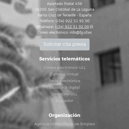
Apartado Postal 456
38200, San Cristóbal de La Laguna
Santa Cruz de Tenerife - España
Teléfono: (+34) 922 31 92 00
Whatsapp:
(+34) 922 31 92 00
Correo electrónico:
info@fg.ull.es
Solicitar cita previa
Servicios telemáticos
Correo electrónico ULL
Campus Virtual
Sede electrónica
Biblioteca digital
Directorio ULL
Buscador
Organización
Agencia Universitaria de Empleo