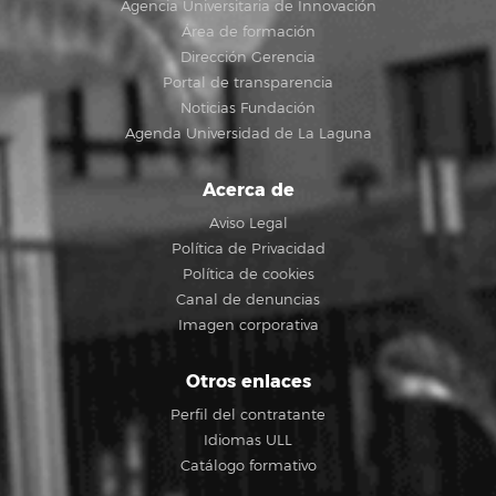
Agencia Universitaria de Innovación
Área de formación
Dirección Gerencia
Portal de transparencia
Noticias Fundación
Agenda Universidad de La Laguna
Acerca de
Aviso Legal
Política de Privacidad
Política de cookies
Canal de denuncias
Imagen corporativa
Otros enlaces
Perfil del contratante
Idiomas ULL
Catálogo formativo