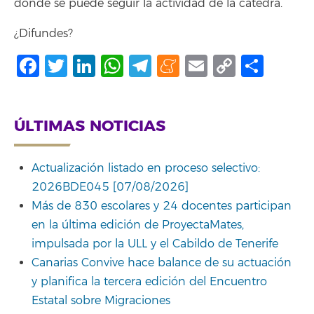
donde se puede seguir la actividad de la cátedra.
¿Difundes?
Facebook
Twitter
LinkedIn
WhatsApp
Telegram
Meneame
Email
Copy
Comp
Link
ÚLTIMAS NOTICIAS
Actualización listado en proceso selectivo:
2026BDE045 [07/08/2026]
Más de 830 escolares y 24 docentes participan
en la última edición de ProyectaMates,
impulsada por la ULL y el Cabildo de Tenerife
Canarias Convive hace balance de su actuación
y planifica la tercera edición del Encuentro
Estatal sobre Migraciones