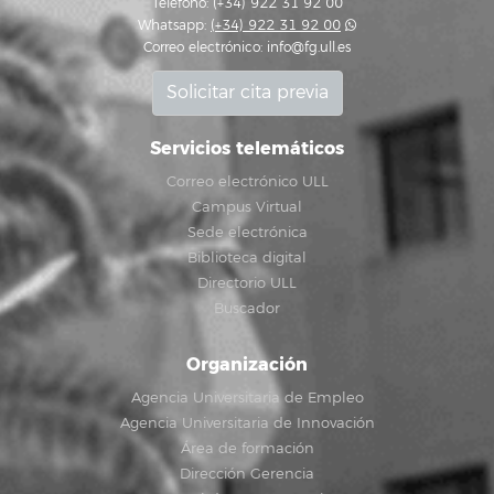
Teléfono: (+34) 922 31 92 00
Whatsapp:
(+34) 922 31 92 00
Correo electrónico:
info@fg.ull.es
Solicitar cita previa
Servicios telemáticos
Correo electrónico ULL
Campus Virtual
Sede electrónica
Biblioteca digital
Directorio ULL
Buscador
Organización
Agencia Universitaria de Empleo
Agencia Universitaria de Innovación
Área de formación
Dirección Gerencia