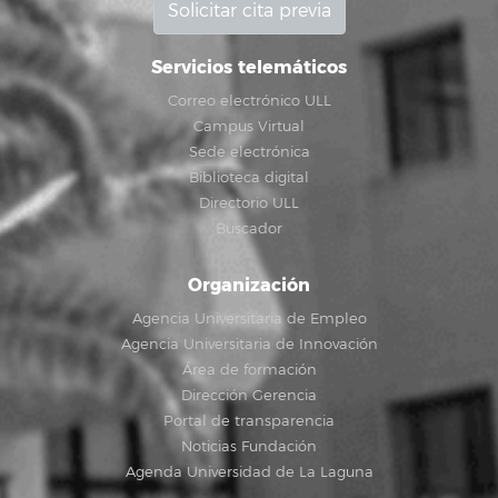
Solicitar cita previa
Servicios telemáticos
Correo electrónico ULL
Campus Virtual
Sede electrónica
Biblioteca digital
Directorio ULL
Buscador
Organización
Agencia Universitaria de Empleo
Agencia Universitaria de Innovación
Área de formación
Dirección Gerencia
Portal de transparencia
Noticias Fundación
Agenda Universidad de La Laguna