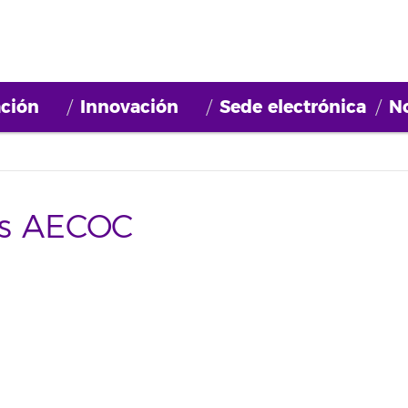
ción
Innovación
Sede electrónica
No
os AECOC