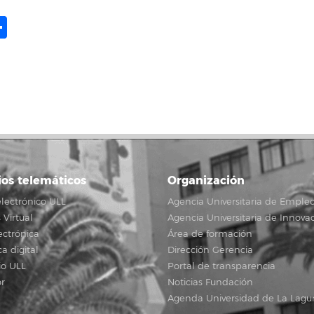
ame
il
opy
Share
ink
ios telemáticos
Organización
lectrónico ULL
Agencia Universitaria de Emple
Virtual
Agencia Universitaria de Innova
ectrónica
Área de formación
ca digital
Dirección Gerencia
io ULL
Portal de transparencia
r
Noticias Fundación
Agenda Universidad de La Lagu