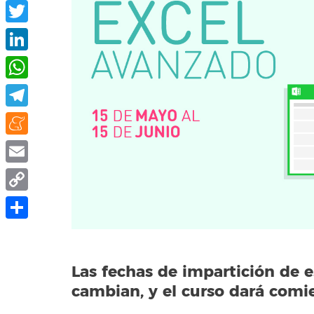
Facebook
Twitter
LinkedIn
WhatsApp
Telegram
Meneame
Email
Copy
Link
Share
Las fechas de impartición de e
cambian, y el curso dará comi