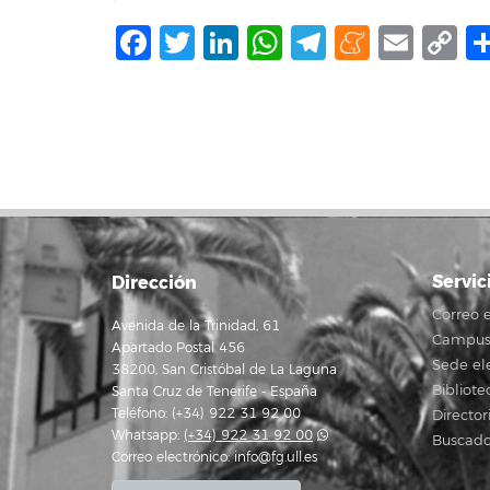
Facebook
Twitter
LinkedIn
WhatsApp
Telegram
Mene
Ema
C
L
Servic
Dirección
Correo e
Avenida de la Trinidad, 61
Campus 
Apartado Postal 456
Sede el
38200, San Cristóbal de La Laguna
Bibliote
Santa Cruz de Tenerife - España
Teléfono: (+34) 922 31 92 00
Director
Whatsapp:
(+34) 922 31 92 00
Buscado
Correo electrónico:
info@fg.ull.es