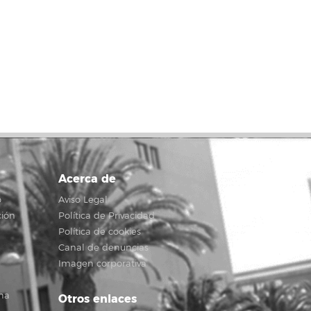
Acerca de
o
Aviso Legal
ción
Política de Privacidad
Política de cookies
Canal de denuncias
Imagen corporativa
na
Otros enlaces