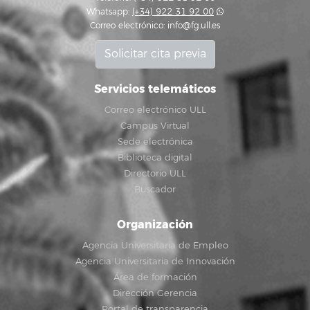
Whatsapp:
(+34) 922 31 92 00
Correo electrónico:
info@fg.ull.es
Solicitar cita previa
Servicios telemáticos
Correo electrónico ULL
Campus Virtual
Sede electrónica
Biblioteca digital
Directorio ULL
Buscador
Organización
Agencia Universitaria de Empleo
Agencia Universitaria de Innovación
Área de formación
Dirección Gerencia
Portal de transparencia