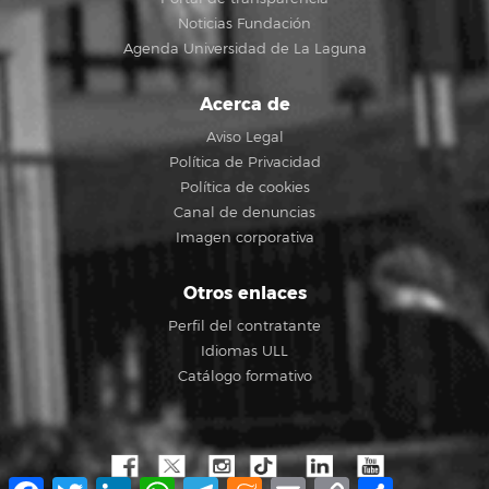
Noticias Fundación
Agenda Universidad de La Laguna
Acerca de
Aviso Legal
Política de Privacidad
Política de cookies
Canal de denuncias
Imagen corporativa
Otros enlaces
Perfil del contratante
Idiomas ULL
Catálogo formativo
Facebook
Twitter
LinkedIn
WhatsApp
Telegram
Meneame
Email
Copy
Compartir