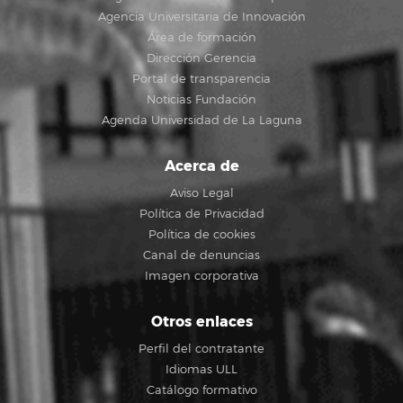
Agencia Universitaria de Innovación
Área de formación
Dirección Gerencia
Portal de transparencia
Noticias Fundación
Agenda Universidad de La Laguna
Acerca de
Aviso Legal
Política de Privacidad
Política de cookies
Canal de denuncias
Imagen corporativa
Otros enlaces
Perfil del contratante
Idiomas ULL
Catálogo formativo