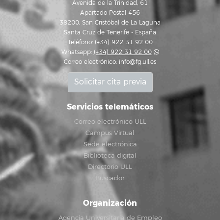
Avenida de la Trinidad, 61
Apartado Postal 456
38200, San Cristóbal de La Laguna
Santa Cruz de Tenerife - España
Teléfono: (+34) 922 31 92 00
Whatsapp:
(+34) 922 31 92 00
Correo electrónico:
info@fg.ull.es
Solicitar cita previa
Servicios telemáticos
Correo electrónico ULL
Campus Virtual
Sede electrónica
Biblioteca digital
Directorio ULL
Buscador
Organización
Agencia Universitaria de Empleo