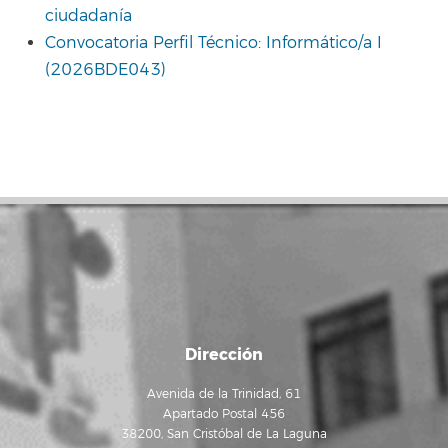
ciudadanía
Convocatoria Perfil Técnico: Informático/a I
(2026BDE043)
Dirección
Avenida de la Trinidad, 61
Apartado Postal 456
38200, San Cristóbal de La Laguna