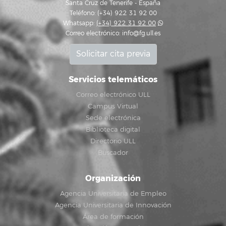
Santa Cruz de Tenerife - España
Teléfono: (+34) 922 31 92 00
Whatsapp:
(+34) 922 31 92 00
Correo electrónico:
info@fg.ull.es
Solicitar cita previa
Servicios telemáticos
Correo electrónico ULL
Campus Virtual
Sede electrónica
Biblioteca digital
Directorio ULL
Buscador
Organización
Agencia Universitaria de Empleo
Agencia Universitaria de Innovación
Área de formación