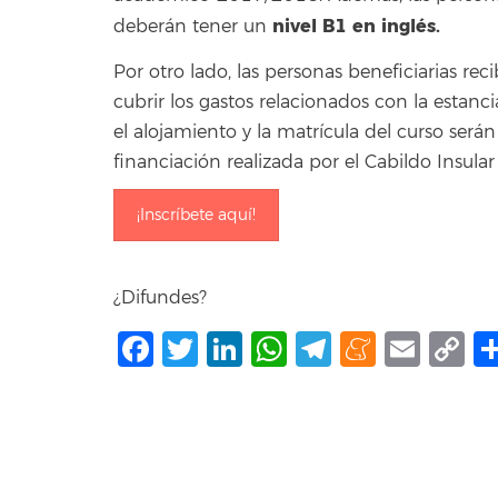
nivel B1 en inglés.
deberán tener un
Por otro lado, las personas beneficiarias re
cubrir los gastos relacionados con la estanc
el alojamiento y la matrícula del curso serán
financiación realizada por el Cabildo Insular
¡Inscríbete aquí!
¿Difundes?
Facebook
Twitter
LinkedIn
WhatsApp
Telegram
Mene
Ema
C
L