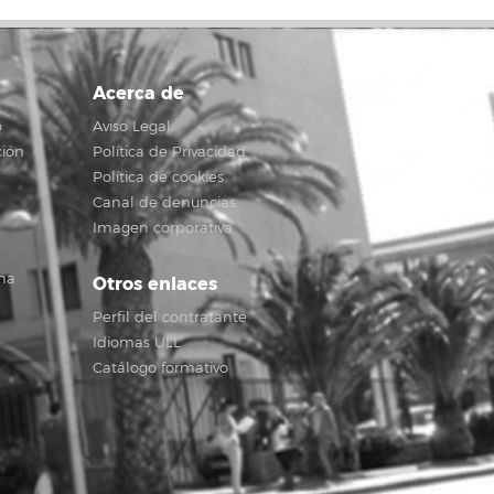
Acerca de
o
Aviso Legal
ción
Política de Privacidad
Política de cookies
Canal de denuncias
Imagen corporativa
na
Otros enlaces
Perfil del contratante
Idiomas ULL
Catálogo formativo