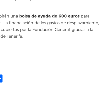
bolsa de ayuda de 600 euros
cibirán una
para
ia. La financiación de los gastos de desplazamiento,
 cubiertos por la Fundación General, gracias a la
 de Tenerife.
ame
il
opy
Compartir
ink