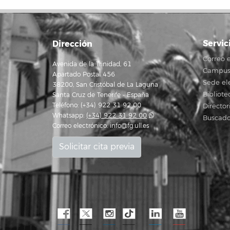
Servic
Dirección
Correo e
Avenida de la Trinidad, 61
Campus 
Apartado Postal 456
Sede el
38200, San Cristóbal de La Laguna
Bibliote
Santa Cruz de Tenerife - España
Teléfono: (+34) 922 31 92 00
Director
Whatsapp:
(+34) 922 31 92 00
Buscado
Correo electrónico:
info@fg.ull.es
Solicitar cita previa