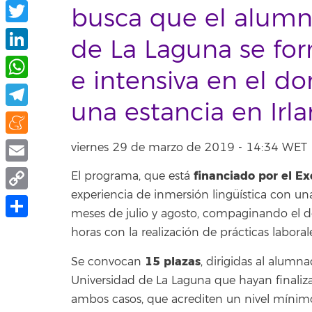
Facebook
busca que el alumn
Twitter
de La Laguna se fo
LinkedIn
e intensiva en el do
WhatsApp
una estancia en Irla
Telegram
Meneame
viernes 29 de marzo de 2019 - 14:34 WET
Email
financiado por el Ex
El programa, que está
experiencia de inmersión lingüística con un
Copy
meses de julio y agosto, compaginando el de
Link
Share
horas con la realización de prácticas laborale
15 plazas
Se convocan
, dirigidas al alumna
Universidad de La Laguna que hayan finaliza
ambos casos, que acrediten un nivel mínimo