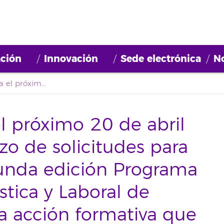
ción
Innovación
Sede electrónica
No
Desde hoy y hasta el próximo 20 de abril estará abierto el plazo de solicitudes para participar en la segunda edición Programa de Inmersión Lingüística y Laboral de verano de 2019, una acción formativa que busca que el alumnado de la Universidad de La Laguna se forme de manera práctica e intensiva en el dominio del inglés con una estancia en Irlanda.
l próximo 20 de abril
azo de solicitudes para
gunda edición Programa
stica y Laboral de
a acción formativa que