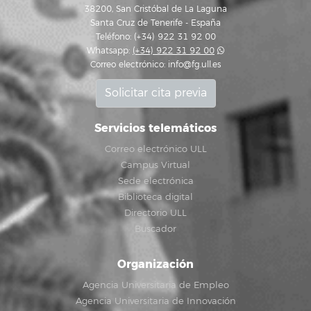
38200, San Cristóbal de La Laguna
Santa Cruz de Tenerife - España
Teléfono: (+34) 922 31 92 00
Whatsapp:
(+34) 922 31 92 00
Correo electrónico:
info@fg.ull.es
Solicitar cita previa
Servicios telemáticos
Correo electrónico ULL
Campus Virtual
Sede electrónica
Biblioteca digital
Directorio ULL
Buscador
Organización
Agencia Universitaria de Empleo
Agencia Universitaria de Innovación