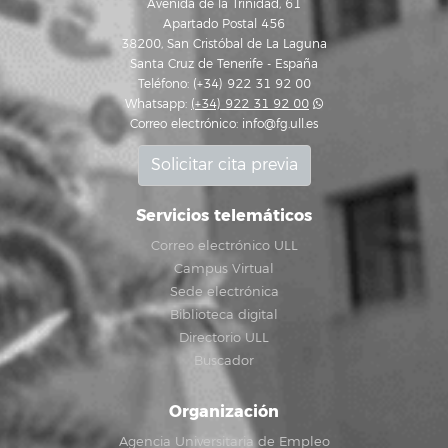
Avenida de la Trinidad, 61
Apartado Postal 456
38200, San Cristóbal de La Laguna
Santa Cruz de Tenerife - España
Teléfono: (+34) 922 31 92 00
Whatsapp:
(+34) 922 31 92 00
Correo electrónico:
info@fg.ull.es
Solicitar cita previa
Servicios telemáticos
Correo electrónico ULL
Campus Virtual
Sede electrónica
Biblioteca digital
Directorio ULL
Buscador
Organización
Agencia Universitaria de Empleo