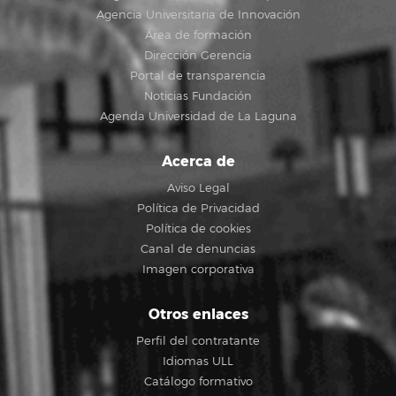
Agencia Universitaria de Innovación
Área de formación
Dirección Gerencia
Portal de transparencia
Noticias Fundación
Agenda Universidad de La Laguna
Acerca de
Aviso Legal
Política de Privacidad
Política de cookies
Canal de denuncias
Imagen corporativa
Otros enlaces
Perfil del contratante
Idiomas ULL
Catálogo formativo