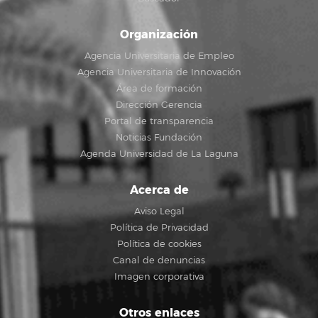
Organización
Agencia Universitaria de Empleo
Agencia Universitaria de Innovación
Área de formación
Dirección Gerencia
Portal de transparencia
Noticias Fundación
Agenda Universidad de La Laguna
Acerca de
Aviso Legal
Política de Privacidad
Política de cookies
Canal de denuncias
Imagen corporativa
Otros enlaces