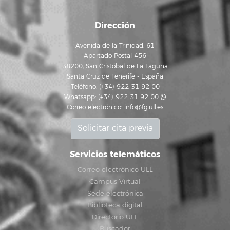
Dirección
Avenida de la Trinidad, 61
Apartado Postal 456
38200, San Cristóbal de La Laguna
Santa Cruz de Tenerife - España
Teléfono: (+34) 922 31 92 00
Whatsapp:
(+34) 922 31 92 00
Correo electrónico:
info@fg.ull.es
Solicitar cita previa
Servicios telemáticos
Correo electrónico ULL
Campus Virtual
Sede electrónica
Biblioteca digital
Directorio ULL
Buscador