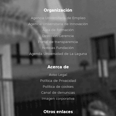
Organización
Agencia Universitaria de Empleo
Agencia Universitaria de Innovación
Área de formación
Dirección Gerencia
Portal de transparencia
Noticias Fundación
Agenda Universidad de La Laguna
Acerca de
Aviso Legal
Política de Privacidad
Política de cookies
Canal de denuncias
Imagen corporativa
Otros enlaces