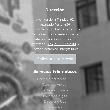
Dirección
Avenida de la Trinidad, 61
Apartado Postal 456
38200, San Cristóbal de La Laguna
Santa Cruz de Tenerife - España
Teléfono: (+34) 922 31 92 00
Whatsapp:
(+34) 922 31 92 00
Correo electrónico:
info@fg.ull.es
Solicitar cita previa
Servicios telemáticos
Correo electrónico ULL
Campus Virtual
Sede electrónica
Biblioteca digital
Directorio ULL
Buscador