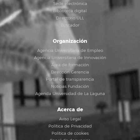
Sede electrónica
Biblioteca digital
Directorio ULL
Buscador
Organización
Agencia Universitaria de Empleo
Agencia Universitaria de Innovación
Área de formación
Dirección Gerencia
Portal de transparencia
Noticias Fundación
Agenda Universidad de La Laguna
Acerca de
Aviso Legal
Política de Privacidad
Política de cookies