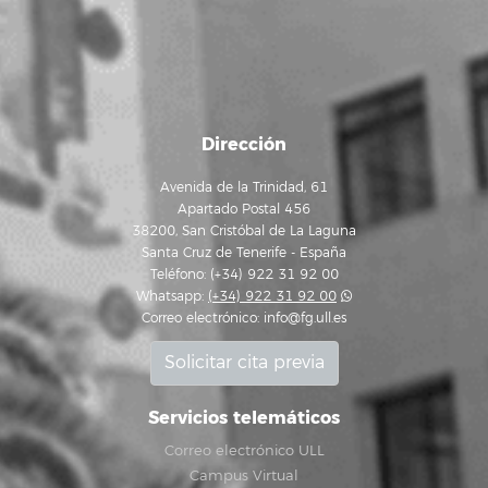
Dirección
Avenida de la Trinidad, 61
Apartado Postal 456
38200, San Cristóbal de La Laguna
Santa Cruz de Tenerife - España
Teléfono: (+34) 922 31 92 00
Whatsapp:
(+34) 922 31 92 00
Correo electrónico:
info@fg.ull.es
Solicitar cita previa
Servicios telemáticos
Correo electrónico ULL
Campus Virtual