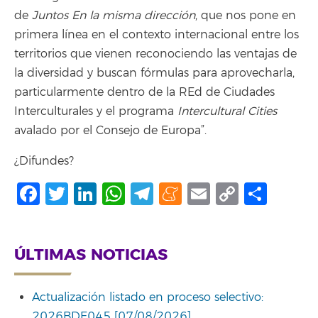
de
Juntos En la misma dirección
, que nos pone en
primera línea en el contexto internacional entre los
territorios que vienen reconociendo las ventajas de
la diversidad y buscan fórmulas para aprovecharla,
particularmente dentro de la REd de Ciudades
Interculturales y el programa
Intercultural Cities
avalado por el Consejo de Europa”.
¿Difundes?
Facebook
Twitter
LinkedIn
WhatsApp
Telegram
Meneame
Email
Copy
Comp
Link
ÚLTIMAS NOTICIAS
Actualización listado en proceso selectivo:
2026BDE045 [07/08/2026]