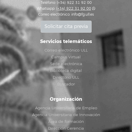
Teléfono: (+34) 922 31 92 00
Whatsapp:
(+34) 922 31 92 00
Correo electrónico:
info@fg.ull.es
Solicitar cita previa
Servicios telemáticos
Correo electrónico ULL
Campus Virtual
Sede electrónica
Biblioteca digital
Directorio ULL
Buscador
Organización
Agencia Universitaria de Empleo
Agencia Universitaria de Innovación
Área de formación
Dirección Gerencia