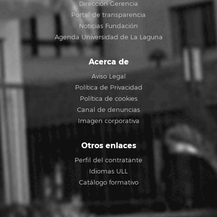
Dirección Gerencia
Portal de transparencia
Noticias Fundación
Agenda Universidad de La Laguna
Acerca de
Aviso Legal
Política de Privacidad
Política de cookies
Canal de denuncias
Imagen corporativa
Otros enlaces
Perfil del contratante
Idiomas ULL
Catálogo formativo