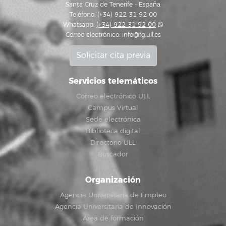
Santa Cruz de Tenerife - España
Teléfono: (+34) 922 31 92 00
Whatsapp:
(+34) 922 31 92 00
Correo electrónico:
info@fg.ull.es
Solicitar cita previa
Servicios telemáticos
Correo electrónico ULL
Campus Virtual
Sede electrónica
Biblioteca digital
Directorio ULL
Buscador
Organización
Agencia Universitaria de Empleo
Agencia Universitaria de Innovación
Área de formación