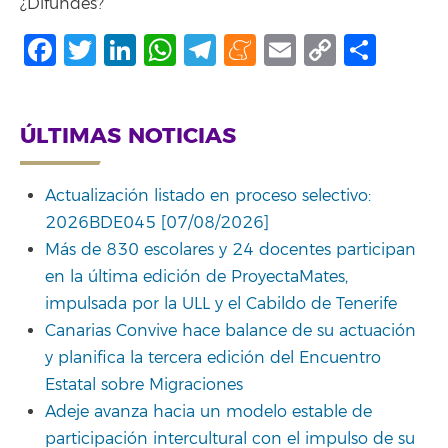
¿Difundes?
Facebook
Twitter
LinkedIn
WhatsApp
Telegram
Meneame
Email
Copy
Comp
Link
ÚLTIMAS NOTICIAS
Actualización listado en proceso selectivo:
2026BDE045 [07/08/2026]
Más de 830 escolares y 24 docentes participan
en la última edición de ProyectaMates,
impulsada por la ULL y el Cabildo de Tenerife
Canarias Convive hace balance de su actuación
y planifica la tercera edición del Encuentro
Estatal sobre Migraciones
Adeje avanza hacia un modelo estable de
participación intercultural con el impulso de su