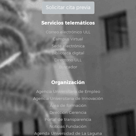
Solicitar cita previa
Servicios telemáticos
Correo electrónico ULL
Campus Virtual
Sede electrónica
Biblioteca digital
Directorio ULL
Buscador
Organización
Agencia Universitaria de Empleo
Agencia Universitaria de Innovación
Área de formación
Dirección Gerencia
Portal de transparencia
Noticias Fundación
Agenda Universidad de La Laguna