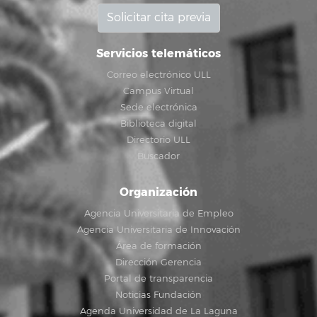
Solicitar cita previa
Servicios telemáticos
Correo electrónico ULL
Campus Virtual
Sede electrónica
Biblioteca digital
Directorio ULL
Buscador
Organización
Agencia Universitaria de Empleo
Agencia Universitaria de Innovación
Área de formación
Dirección Gerencia
Portal de transparencia
Noticias Fundación
Agenda Universidad de La Laguna