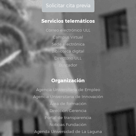
Solicitar cita previa
Servicios telemáticos
Correo electrónico ULL
Campus Virtual
Sede electrónica
Biblioteca digital
Directorio ULL
Buscador
Organización
Agencia Universitaria de Empleo
Agencia Universitaria de Innovación
Área de formación
Dirección Gerencia
Portal de transparencia
Noticias Fundación
Agenda Universidad de La Laguna