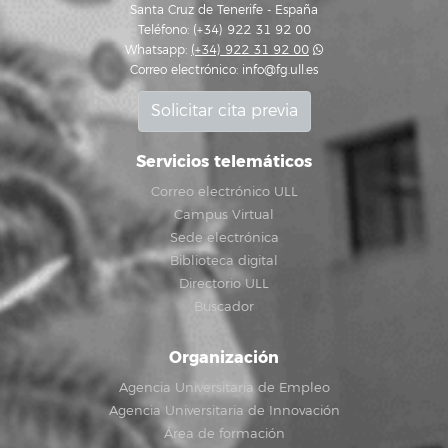
Santa Cruz de Tenerife - España
Teléfono: (+34) 922 31 92 00
Whatsapp:
(+34) 922 31 92 00
Correo electrónico:
info@fg.ull.es
Solicitar cita previa
Servicios telemáticos
Correo electrónico ULL
Campus Virtual
Sede electrónica
Biblioteca digital
Directorio ULL
Buscador
Organización
Agencia Universitaria de Empleo
Agencia Universitaria de Innovación
Área de formación