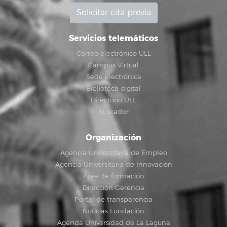
Solicitar cita previa
Servicios telemáticos
Correo electrónico ULL
Campus Virtual
Sede electrónica
Biblioteca digital
Directorio ULL
Buscador
Organización
Agencia Universitaria de Empleo
Agencia Universitaria de Innovación
Área de formación
Dirección Gerencia
Portal de transparencia
Noticias Fundación
Agenda Universidad de La Laguna