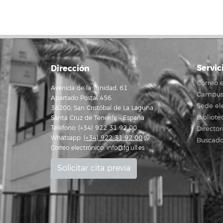
Servic
Dirección
Correo e
Avenida de la Trinidad, 61
Campus 
Apartado Postal 456
Sede el
38200, San Cristóbal de La Laguna
Bibliote
Santa Cruz de Tenerife - España
Teléfono: (+34) 922 31 92 00
Director
Whatsapp:
(+34) 922 31 92 00
Buscado
Correo electrónico:
info@fg.ull.es
Solicitar cita previa