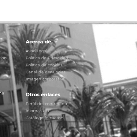
Acerca de
o
Aviso Legal
ción
Política de Privacidad
Política de cookies
Canal de denuncias
Imagen corporativa
na
Otros enlaces
Perfil del contratante
Idiomas ULL
Catálogo formativo