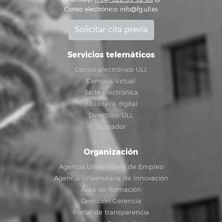
Correo electrónico:
info@fg.ull.es
Solicitar cita previa
Servicios telemáticos
Correo electrónico ULL
Campus Virtual
Sede electrónica
Biblioteca digital
Directorio ULL
Buscador
Organización
Agencia Universitaria de Empleo
Agencia Universitaria de Innovación
Área de formación
Dirección Gerencia
Portal de transparencia