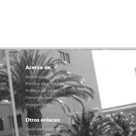
Acerca de
o
Aviso Legal
ción
Política de Privacidad
Política de cookies
Canal de denuncias
Imagen corporativa
na
Otros enlaces
Perfil del contratante