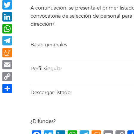
Facebook
A continuación, se presenta el primer listado
Twitter
convocatoria de selección de personal para 
dirección».
LinkedIn
WhatsApp
Bases generales
Telegram
Meneame
Perfil singular
Email
Copy
Descargar listado:
Link
Share
¿Difundes?