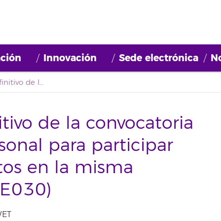
ción
Innovación
Sede electrónica
No
Primer listado definitivo de la convocatoria de selección de personal para participar en el proyecto «Juntos en la misma dirección» (2018BDE030)
itivo de la convocatoria
sonal para participar
tos en la misma
DE030)
WET