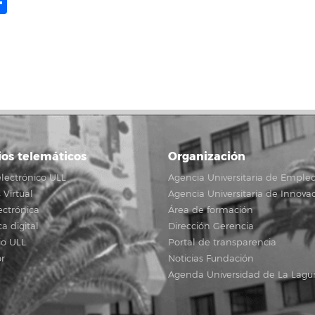
ame
il
opy
Share
ink
ios telemáticos
Organización
lectrónico ULL
Agencia Universitaria de Emple
Virtual
Agencia Universitaria de Innova
ectrónica
Área de formación
ca digital
Dirección Gerencia
io ULL
Portal de transparencia
r
Noticias Fundación
Agenda Universidad de La Lagu