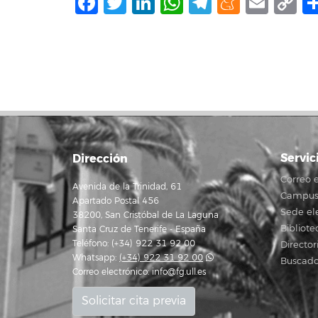
Facebook
Twitter
LinkedIn
WhatsApp
Telegram
Mene
Ema
C
L
Servic
Dirección
Correo e
Avenida de la Trinidad, 61
Campus 
Apartado Postal 456
Sede el
38200, San Cristóbal de La Laguna
Bibliote
Santa Cruz de Tenerife - España
Teléfono: (+34) 922 31 92 00
Director
Whatsapp:
(+34) 922 31 92 00
Buscado
Correo electrónico:
info@fg.ull.es
Solicitar cita previa