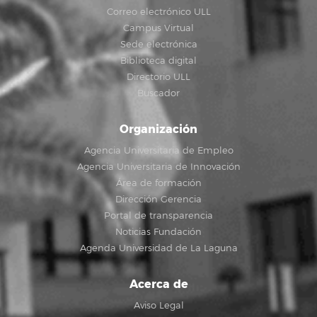
Correo electrónico ULL
Campus Virtual
Sede electrónica
Biblioteca digital
Directorio ULL
Buscador
Organización
Agencia Universitaria de Empleo
Agencia Universitaria de Innovación
Área de formación
Dirección Gerencia
Portal de transparencia
Noticias Fundación
Agenda Universidad de La Laguna
Acerca de
Aviso Legal