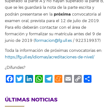
superado la parte A y no hayan superado la parte B,
que se les guardará la nota de la parte escrita y
próxima
podrán presentarse en la
convocatoria al
examen oral, prevista para el 12 de julio de 2019.
Para ello deberán contactar con el área de
formación y formalizar su matrícula antes del 9 de
junio de 2019 (
formacion@fg.ull.es
/ 922319937)
Toda la información de próximas convocatorias en:
https://fg.ull.es/idiomas/acreditaciones-de-nivel/
¿Difundes?
Facebook
Twitter
LinkedIn
WhatsApp
Telegram
Meneame
Email
Copy
Comp
Link
ÚLTIMAS NOTICIAS