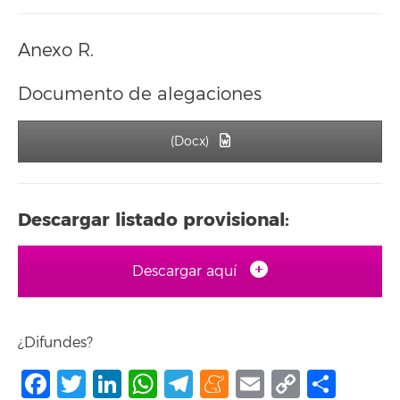
Anexo R.
Documento de alegaciones
(Docx)
Descargar listado provisional:
Descargar aquí
¿Difundes?
Facebook
Twitter
LinkedIn
WhatsApp
Telegram
Meneame
Email
Copy
Comp