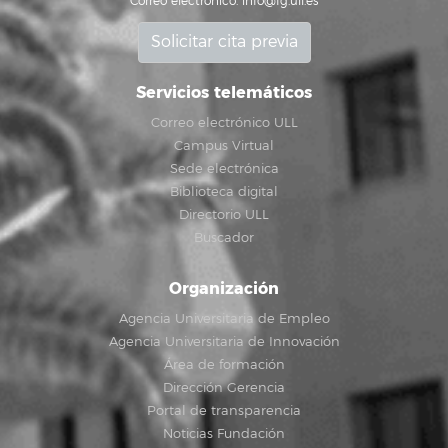
Correo electrónico:
info@fg.ull.es
Solicitar cita previa
Servicios telemáticos
Correo electrónico ULL
Campus Virtual
Sede electrónica
Biblioteca digital
Directorio ULL
Buscador
Organización
Agencia Universitaria de Empleo
Agencia Universitaria de Innovación
Área de formación
Dirección Gerencia
Portal de transparencia
Noticias Fundación