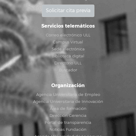
Solicitar cita previa
Servicios telemáticos
Correo electrónico ULL
Campus Virtual
Sede electrónica
Biblioteca digital
Directorio ULL
Buscador
Organización
Agencia Universitaria de Empleo
Agencia Universitaria de Innovación
Área de formación
Dirección Gerencia
Portal de transparencia
Noticias Fundación