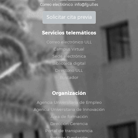
Correo electrónico:
info@fg.ull.es
Solicitar cita previa
Servicios telemáticos
Correo electrónico ULL
Campus Virtual
Sede electrónica
Biblioteca digital
Directorio ULL
Buscador
Organización
Agencia Universitaria de Empleo
Agencia Universitaria de Innovación
Área de formación
Dirección Gerencia
Portal de transparencia
Noticias Fundación