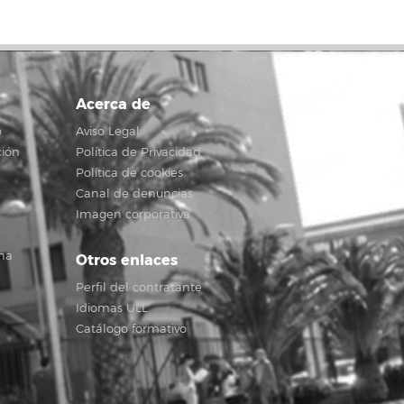
Acerca de
o
Aviso Legal
ción
Política de Privacidad
Política de cookies
Canal de denuncias
Imagen corporativa
na
Otros enlaces
Perfil del contratante
Idiomas ULL
Catálogo formativo