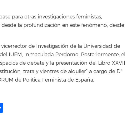
base para otras investigaciones feministas,
s desde la profundización en este fenómeno, desde
 vicerrector de Investigación de la Universidad de
a del IUEM, Inmaculada Perdomo. Posteriormente, el
pacios de debate y la presentación del Libro XXVII
stitución, trata y vientres de alquiler” a cargo de Dª
ORUM de Política Feminista de España.
ame
il
opy
Share
ink