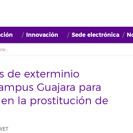
ción
Innovación
Sede electrónica
No
El seminario ‘Huellas de exterminio patriarcal’ llega al Campus Guajara para abordar la violencia en la prostitución de mujeres
as de exterminio
 Campus Guajara para
 en la prostitución de
 WET