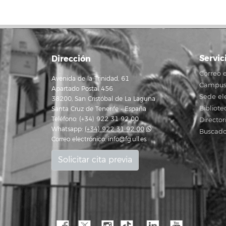
Servic
Dirección
Correo e
Avenida de la Trinidad, 61
Campus 
Apartado Postal 456
Sede el
38200, San Cristóbal de La Laguna
Bibliote
Santa Cruz de Tenerife - España
Teléfono: (+34) 922 31 92 00
Director
Whatsapp:
(+34) 922 31 92 00
Buscado
Correo electrónico:
info@fg.ull.es
Solicitar cita previa