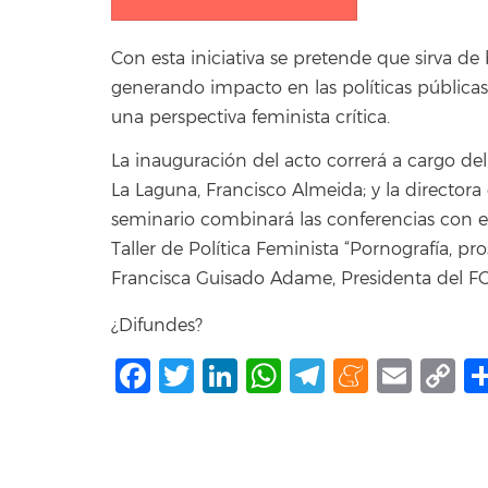
Con esta iniciativa se pretende que sirva de 
generando impacto en las políticas pública
una perspectiva feminista crítica.
La inauguración del acto correrá a cargo del
La Laguna, Francisco Almeida; y la director
seminario combinará las conferencias con es
Taller de Política Feminista “Pornografía, pro
Francisca Guisado Adame, Presidenta del F
¿Difundes?
Facebook
Twitter
LinkedIn
WhatsApp
Telegram
Mene
Ema
C
L