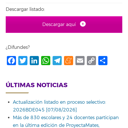
Descargar listado:
Descargar aquí
¿Difundes?
Facebook
Twitter
LinkedIn
WhatsApp
Telegram
Meneame
Email
Copy
Comp
Link
ÚLTIMAS NOTICIAS
Actualización listado en proceso selectivo:
2026BDE045 [07/08/2026]
Más de 830 escolares y 24 docentes participan
en la última edición de ProyectaMates,