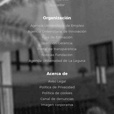
Buscador
Organización
Agencia Universitaria de Empleo
Agencia Universitaria de Innovación
Área de formación
Dirección Gerencia
Portal de transparencia
Noticias Fundación
Agenda Universidad de La Laguna
Acerca de
Aviso Legal
Política de Privacidad
Política de cookies
Canal de denuncias
Imagen corporativa