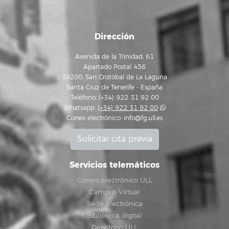
Dirección
Avenida de la Trinidad, 61
Apartado Postal 456
38200, San Cristóbal de La Laguna
Santa Cruz de Tenerife - España
Teléfono: (+34) 922 31 92 00
Whatsapp:
(+34) 922 31 92 00
Correo electrónico:
info@fg.ull.es
Solicitar cita previa
Servicios telemáticos
Correo electrónico ULL
Campus Virtual
Sede electrónica
Biblioteca digital
Directorio ULL