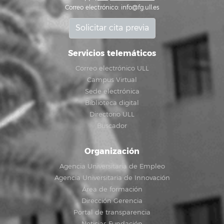
Correo electrónico:
info@fg.ull.es
Solicitar cita previa
Servicios telemáticos
Correo electrónico ULL
Campus Virtual
Sede electrónica
Biblioteca digital
Directorio ULL
Buscador
Organización
Agencia Universitaria de Empleo
Agencia Universitaria de Innovación
Área de formación
Dirección Gerencia
Portal de transparencia
Noticias Fundación