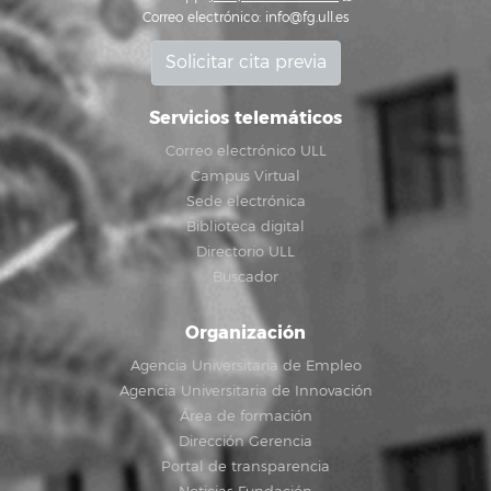
Correo electrónico:
info@fg.ull.es
Solicitar cita previa
Servicios telemáticos
Correo electrónico ULL
Campus Virtual
Sede electrónica
Biblioteca digital
Directorio ULL
Buscador
Organización
Agencia Universitaria de Empleo
Agencia Universitaria de Innovación
Área de formación
Dirección Gerencia
Portal de transparencia