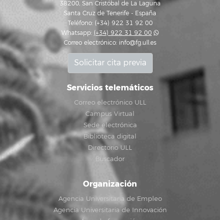
38200, San Cristóbal de La Laguna
Santa Cruz de Tenerife - España
Teléfono: (+34) 922 31 92 00
Whatsapp:
(+34) 922 31 92 00
Correo electrónico:
info@fg.ull.es
Solicitar cita previa
Servicios telemáticos
Correo electrónico ULL
Campus Virtual
Sede electrónica
Biblioteca digital
Directorio ULL
Buscador
Organización
Agencia Universitaria de Empleo
Agencia Universitaria de Innovación