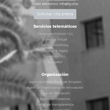
Correo electrónico:
info@fg.ull.es
Solicitar cita previa
Servicios telemáticos
Correo electrónico ULL
Campus Virtual
Sede electrónica
Biblioteca digital
Directorio ULL
Buscador
Organización
Agencia Universitaria de Empleo
Agencia Universitaria de Innovación
Área de formación
Dirección Gerencia
Portal de transparencia