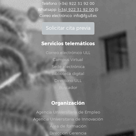
Teléfono: (+34) 922 31 92 00
Whatsapp:
(+34) 922 31 92 00
Correo electrónico:
info@fg.ull.es
Solicitar cita previa
Servicios telemáticos
Correo electrónico ULL
Campus Virtual
Sede electrónica
Biblioteca digital
Directorio ULL
Buscador
Organización
Agencia Universitaria de Empleo
Agencia Universitaria de Innovación
Área de formación
Dirección Gerencia