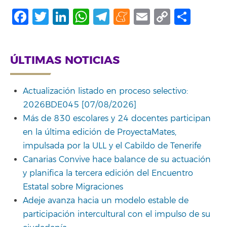
Facebook
Twitter
LinkedIn
WhatsApp
Telegram
Meneame
Email
Copy
Comp
Link
ÚLTIMAS NOTICIAS
Actualización listado en proceso selectivo:
2026BDE045 [07/08/2026]
Más de 830 escolares y 24 docentes participan
en la última edición de ProyectaMates,
impulsada por la ULL y el Cabildo de Tenerife
Canarias Convive hace balance de su actuación
y planifica la tercera edición del Encuentro
Estatal sobre Migraciones
Adeje avanza hacia un modelo estable de
participación intercultural con el impulso de su