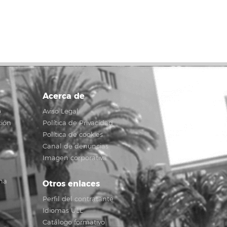
Acerca de
o
Aviso Legal
ción
Política de Privacidad
Política de cookies
Canal de denuncias
Imagen corporativa
na
Otros enlaces
Perfil del contratante
Idiomas ULL
Catálogo formativo