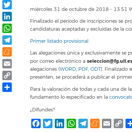
Facebook
miércoles 31 de octubre de 2018 - 13:51 
Twitter
Finalizado el periodo de inscripciones se pro
LinkedIn
candidaturas aceptadas y excluidas de la co
WhatsApp
Primer listado provisional
Telegram
Las alegaciones única y exclusivamente se 
seleccion@fg.ull.e
Meneame
por correo electrónico a
alegaciones (
WORD
,
PDF
,
ODT
). Finalizado 
Email
presenten, se procederá a publicar el primer 
Copy
Para la valoración de todas y cada una de
Link
Share
fundamento lo especificado en la
convocato
¿Difundes?
Facebook
Twitter
LinkedIn
WhatsApp
Telegram
Mene
Ema
C