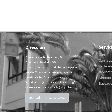
L
Servic
Dirección
Correo e
Avenida de la Trinidad, 61
Campus 
Apartado Postal 456
Sede el
38200, San Cristóbal de La Laguna
Bibliote
Santa Cruz de Tenerife - España
Teléfono: (+34) 922 31 92 00
Director
Whatsapp:
(+34) 922 31 92 00
Buscado
Correo electrónico:
info@fg.ull.es
Solicitar cita previa