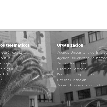
ink
ios telemáticos
Organización
lectrónico ULL
Agencia Universitaria de Emple
Virtual
Agencia Universitaria de Innova
ectrónica
Área de formación
ca digital
Dirección Gerencia
io ULL
Portal de transparencia
r
Noticias Fundación
Agenda Universidad de La Lagu