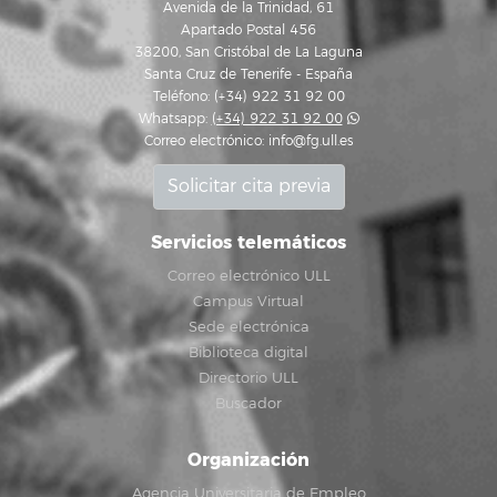
Avenida de la Trinidad, 61
Apartado Postal 456
38200, San Cristóbal de La Laguna
Santa Cruz de Tenerife - España
Teléfono: (+34) 922 31 92 00
Whatsapp:
(+34) 922 31 92 00
Correo electrónico:
info@fg.ull.es
Solicitar cita previa
Servicios telemáticos
Correo electrónico ULL
Campus Virtual
Sede electrónica
Biblioteca digital
Directorio ULL
Buscador
Organización
Agencia Universitaria de Empleo