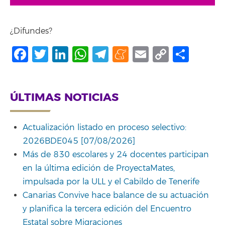
¿Difundes?
Facebook
Twitter
LinkedIn
WhatsApp
Telegram
Meneame
Email
Copy
Comp
Link
ÚLTIMAS NOTICIAS
Actualización listado en proceso selectivo:
2026BDE045 [07/08/2026]
Más de 830 escolares y 24 docentes participan
en la última edición de ProyectaMates,
impulsada por la ULL y el Cabildo de Tenerife
Canarias Convive hace balance de su actuación
y planifica la tercera edición del Encuentro
Estatal sobre Migraciones