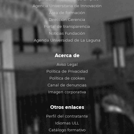
Agencia Universitaria de Innovación
Área de formación
Dirección Gerencia
Portal de transparencia
Noticias Fundación
Agenda Universidad de La Laguna
Acerca de
Aviso Legal
Política de Privacidad
Política de cookies
Canal de denuncias
Imagen corporativa
Otros enlaces
Perfil del contratante
Idiomas ULL
Catálogo formativo