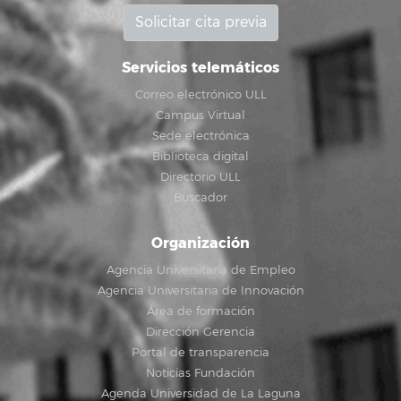
Solicitar cita previa
Servicios telemáticos
Correo electrónico ULL
Campus Virtual
Sede electrónica
Biblioteca digital
Directorio ULL
Buscador
Organización
Agencia Universitaria de Empleo
Agencia Universitaria de Innovación
Área de formación
Dirección Gerencia
Portal de transparencia
Noticias Fundación
Agenda Universidad de La Laguna