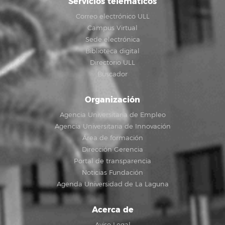
Servicios telemáticos
Correo electrónico ULL
Campus Virtual
Sede electrónica
Biblioteca digital
Directorio ULL
Buscador
Organización
Agencia Universitaria de Empleo
Agencia Universitaria de Innovación
Área de formación
Dirección Gerencia
Portal de transparencia
Noticias Fundación
Agenda Universidad de La Laguna
Acerca de
Aviso Legal