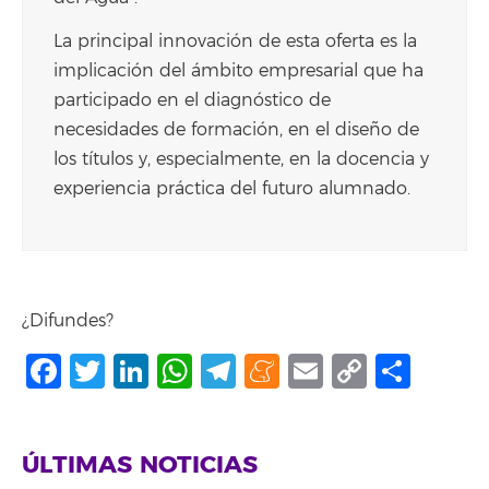
La principal innovación de esta oferta es la
implicación del ámbito empresarial que ha
participado en el diagnóstico de
necesidades de formación, en el diseño de
los títulos y, especialmente, en la docencia y
experiencia práctica del futuro alumnado.
¿Difundes?
Facebook
Twitter
LinkedIn
WhatsApp
Telegram
Meneame
Email
Copy
Comp
Link
ÚLTIMAS NOTICIAS