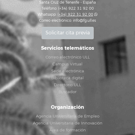
Santa Cruz de Tenerife - España
Teléfono: (+34) 922 31 92 00
Whatsapp:
(+34) 922 31 92 00
Correo electrónico:
info@fg.ull.es
Solicitar cita previa
Servicios telemáticos
Correo electrónico ULL
Campus Virtual
Sede electrónica
Biblioteca digital
Directorio ULL
Buscador
Organización
Agencia Universitaria de Empleo
Agencia Universitaria de Innovación
Área de formación