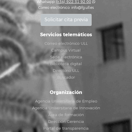
Whatsapp:
(+34) 922 31 92 00
Correo electrónico:
info@fg.ull.es
Solicitar cita previa
Servicios telemáticos
Correo electrónico ULL
Campus Virtual
Sede electrónica
Biblioteca digital
Directorio ULL
Buscador
Organización
Agencia Universitaria de Empleo
Agencia Universitaria de Innovación
Área de formación
Dirección Gerencia
Portal de transparencia