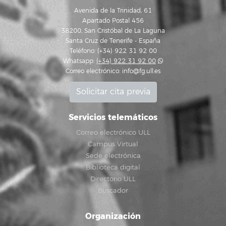
Avenida de la Trinidad, 61
Apartado Postal 456
38200, San Cristóbal de La Laguna
Santa Cruz de Tenerife - España
Teléfono: (+34) 922 31 92 00
Whatsapp:
(+34) 922 31 92 00
Correo electrónico:
info@fg.ull.es
Solicitar cita previa
Servicios telemáticos
Correo electrónico ULL
Campus Virtual
Sede electrónica
Biblioteca digital
Directorio ULL
Buscador
Organización