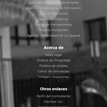
Agencia Universitaria de Empleo
Agencia Universitaria de Innovación
Área de formación
Dirección Gerencia
Portal de transparencia
Noticias Fundación
Agenda Universidad de La Laguna
Acerca de
Aviso Legal
Política de Privacidad
Política de cookies
Canal de denuncias
Imagen corporativa
Otros enlaces
Perfil del contratante
Idiomas ULL